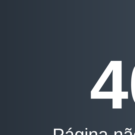
4
Página nã