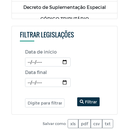
Decreto de Suplementação Especial
CÓDIGO TRIBUTÁRIO
LDO - Lei de Diretrizes Orçamentárias
FILTRAR LEGISLAÇÕES
LOA - Lei Orçamentária Anual
Data de início
PPA - Plano Plurianual
RGF - Relatório da Gestão Fiscal
Data final
RREO - Relatório Resumido da Execução
Orçamentária
PCA - Prestação de Contas Anual
Filtrar
Salvar como:
xls
pdf
csv
txt