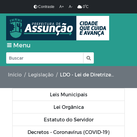
º
Contraste
A+
A-
0
C
Menu
Início
Legislação
LDO - Lei de Diretrizes Orçamentárias
Leis Municipais
Lei Orgânica
Estatuto do Servidor
Decretos - Coronavírus (COVID-19)