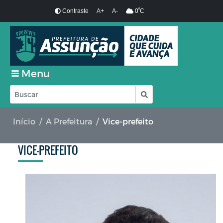
º
Contraste
A+
A-
0
C
Menu
Início
A Prefeitura
Vice-prefeito
VICE-PREFEITO