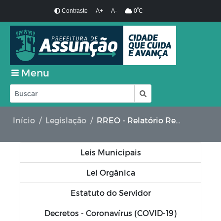
º
Contraste
A+
A-
0
C
Menu
Início
Legislação
RREO - Relatório Resumido da Execução Orçamentária
Leis Municipais
Lei Orgânica
Estatuto do Servidor
Decretos - Coronavírus (COVID-19)