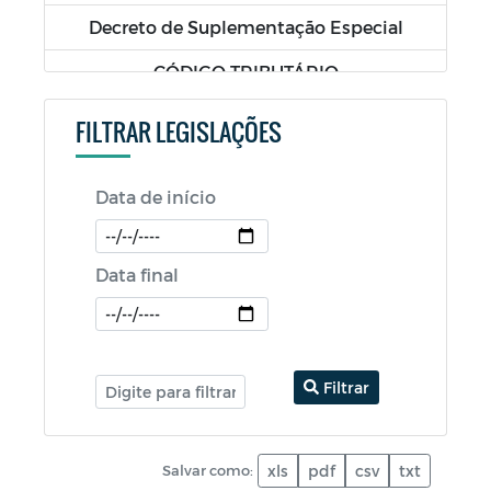
Decreto de Suplementação Especial
CÓDIGO TRIBUTÁRIO
LDO - Lei de Diretrizes Orçamentárias
FILTRAR LEGISLAÇÕES
LOA - Lei Orçamentária Anual
Data de início
PPA - Plano Plurianual
RGF - Relatório da Gestão Fiscal
Data final
RREO - Relatório Resumido da Execução
Orçamentária
PCA - Prestação de Contas Anual
Filtrar
Salvar como:
xls
pdf
csv
txt