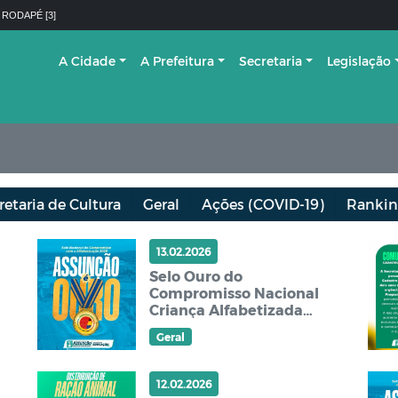
 RODAPÉ [3]
A Cidade
A Prefeitura
Secretaria
Legislação
retaria de Cultura
Geral
Ações (COVID-19)
Rankin
13.02.2026
Selo Ouro do
Compromisso Nacional
Criança Alfabetizada
(CNCA)
Geral
12.02.2026