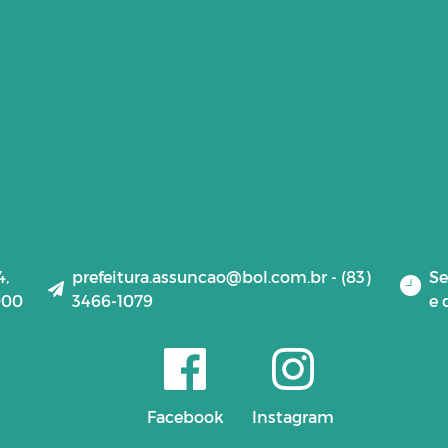
4,
prefeitura.assuncao@bol.com.br - (83)
Se
000
3466-1079
e 
Facebook
Instagram