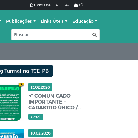
º
Contraste
A+
A-
0
C
Publicações
Links Úteis
Educação
g Turmalina-TCE-PB
13.02.2026
📢 COMUNICADO
IMPORTANTE –
CADASTRO ÚNICO /
BOLSA FAMÍLIA
Geral
10.02.2026