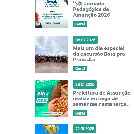
🚀📚 Jornada
Pedagógica de
Assunção 2026
Geral
08.02.2026
Mais um dia especial
da excursão Bora pra
Praia 🌊☀️
Geral
28.01.2026
Prefeitura de Assunção
realiza entrega de
sementes nesta terça-
feira
Geral
22.01.2026