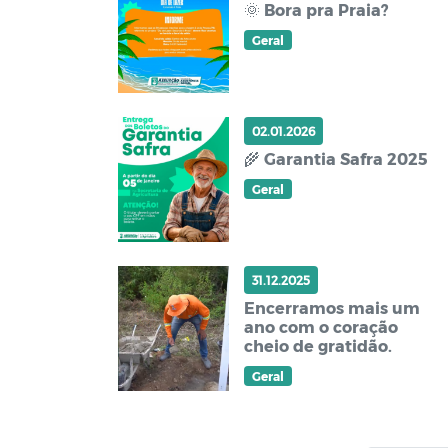
🌞 Bora pra Praia?
Geral
02.01.2026
🌾 Garantia Safra 2025
Geral
31.12.2025
Encerramos mais um
ano com o coração
cheio de gratidão.
Geral