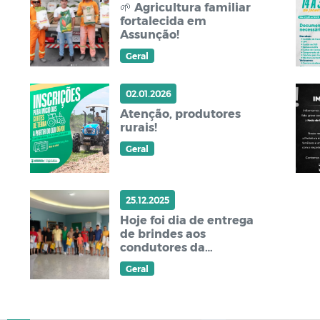
🌱 Agricultura familiar
fortalecida em
Assunção!
Geral
02.01.2026
Atenção, produtores
rurais!
Geral
25.12.2025
Hoje foi dia de entrega
de brindes aos
condutores da
Prefeitura de Assunção
Geral