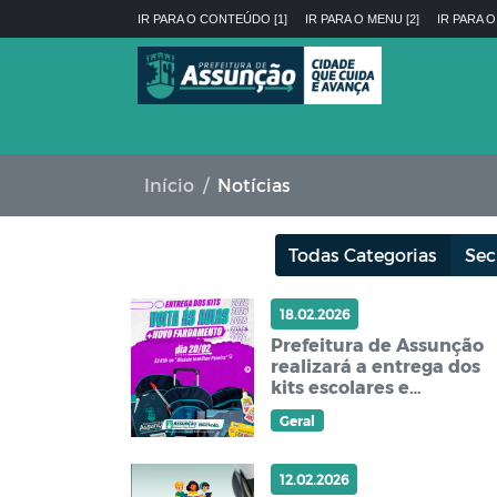
IR PARA O CONTEÚDO [1]
IR PARA O MENU [2]
IR PARA O
Início
Notícias
Todas Categorias
Sec
18.02.2026
Prefeitura de Assunção
realizará a entrega dos
kits escolares e
fardamentos 2026
Geral
12.02.2026