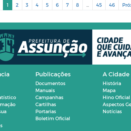
1
2
3
4
5
6
7
8
...
45
46
Pró
ncia
Publicações
A Cidade
Documentos
História
Manuais
Mapa
atístico
Campanhas
Hino Oficial
ormação
Cartilhas
Aspectos Ge
sua
Portarias
Notícias
Boletim Oficial
os