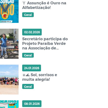
🏅 Assunção é Ouro na
Alfabetização!
Geral
02.02.2026
Secretário participa do
Projeto Paraíba Verde
na Associação de
Promoção Sócio
Geral
Cultural
24.01.2026
☀️🌊 Sol, sorrisos e
muita alegria!
Geral
08.01.2026