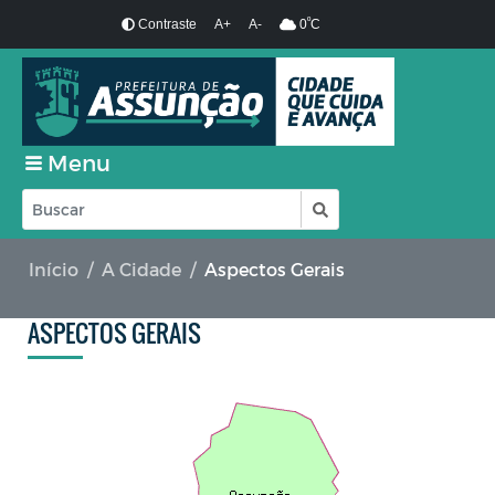
º
Contraste
A+
A-
0
C
Menu
Início
A Cidade
Aspectos Gerais
ASPECTOS GERAIS