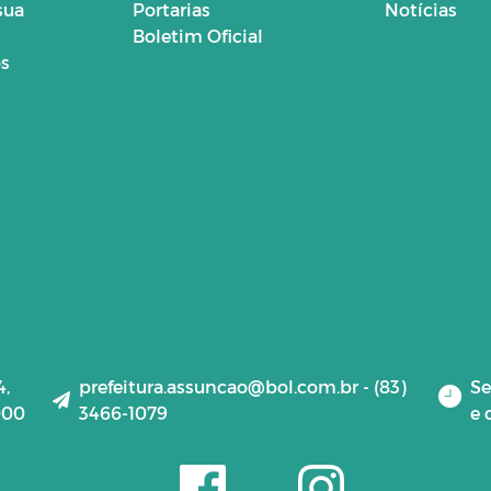
sua
Portarias
Notícias
Boletim Oficial
os
4,
prefeitura.assuncao@bol.com.br - (83)
Se
000
3466-1079
e 