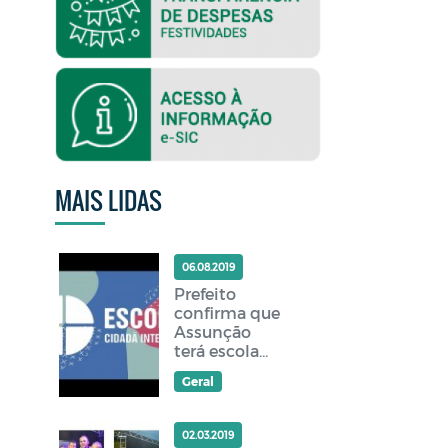
MAIS LIDAS
06.08.2019
Prefeito
confirma que
Assunção
terá escola
cidadã
Geral
integral
02.03.2019