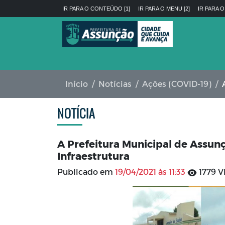
IR PARA O CONTEÚDO [1]
IR PARA O MENU [2]
IR PARA O
Início
Notícias
Ações (COVID-19)
A
NOTÍCIA
A Prefeitura Municipal de Assunç
Infraestrutura
Publicado em
19/04/2021 às 11:33
1779 V