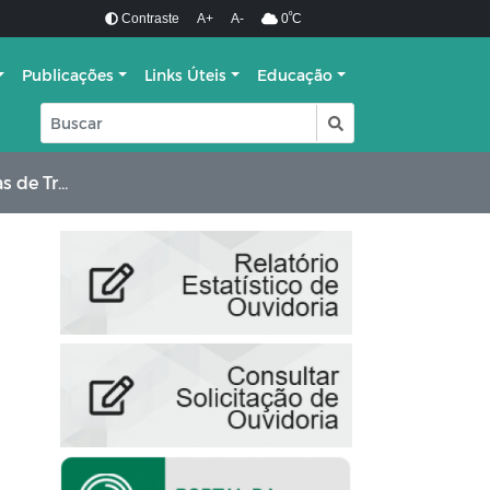
º
Contraste
A+
A-
0
C
Publicações
Links Úteis
Educação
aestrutura