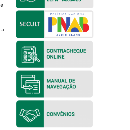
os
.
 a