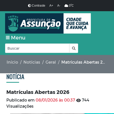
º
Contraste
A+
A-
0
C
Menu
Início
Notícias
Geral
Matrículas Abertas 2026
NOTÍCIA
Matrículas Abertas 2026
Publicado em
08/01/2026 às 00:37
744
Visualizações