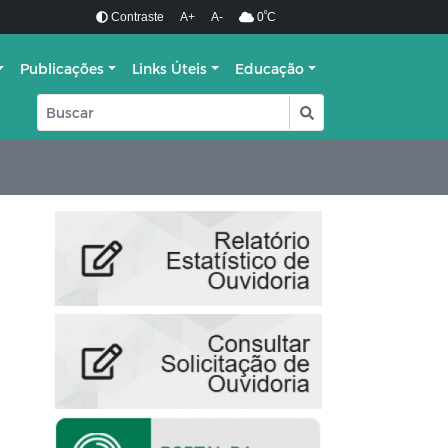
º
Contraste
A+
A-
0
C
Publicações
Links Úteis
Educação