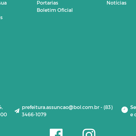
sua
Portarias
Notícias
Boletim Oficial
os
4,
prefeitura.assuncao@bol.com.br - (83)
Se
000
3466-1079
e 