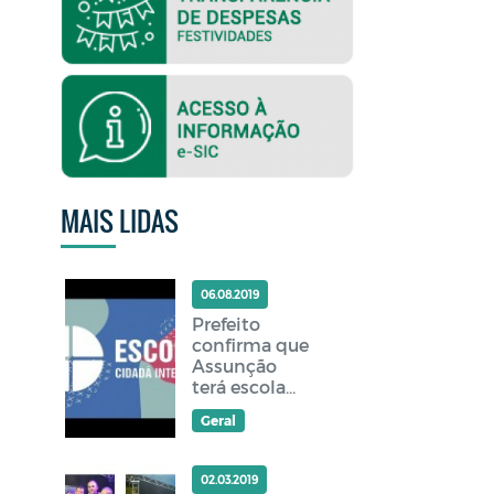
MAIS LIDAS
06.08.2019
Prefeito
confirma que
Assunção
terá escola
cidadã
Geral
integral
02.03.2019