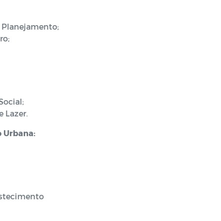
e Planejamento;
ro;
s:
Social;
e Lazer.
o Urbana:
bastecimento