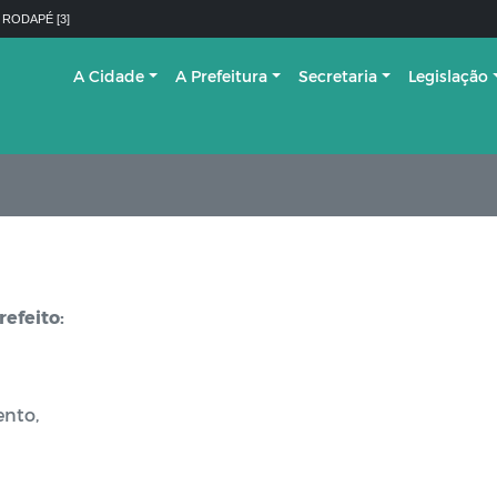
 RODAPÉ [3]
A Cidade
A Prefeitura
Secretaria
Legislação
refeito:
ento,