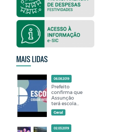
MAIS LIDAS
06.08.2019
Prefeito
confirma que
Assunção
terá escola
cidadã
Geral
integral
02.03.2019