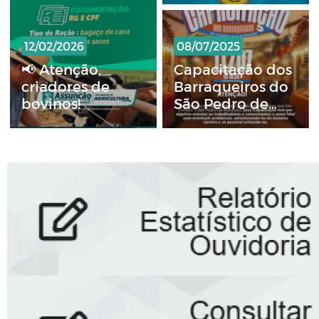
12/02/2026
08/07/2025
📢 Atenção,
Capacitação dos
criadores de
Barraqueiros do
bovinos!
São Pedro de
Assunção